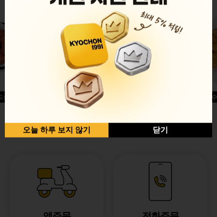
드싱글윙
허니옥수
반반순살[레드+허니]
오늘 하루 보지 않기
닫기
앱주문
전화주문