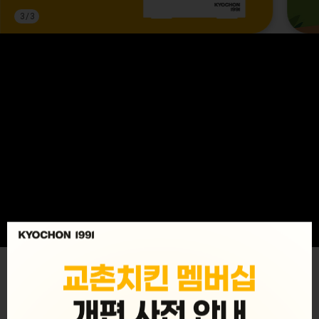
3
/
3
MENU