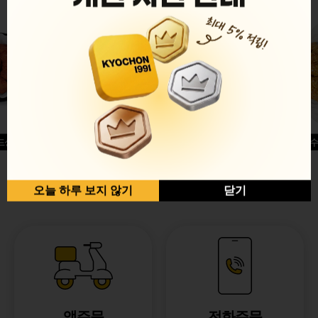
드싱글윙
허니옥수
반반순살[레드+허니]
오늘 하루 보지 않기
닫기
앱주문
전화주문