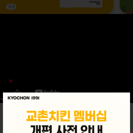
3
/
3
MENU