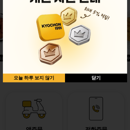
드싱글윙
허니옥수
반반순살[레드+허니]
오늘 하루 보지 않기
닫기
앱주문
전화주문