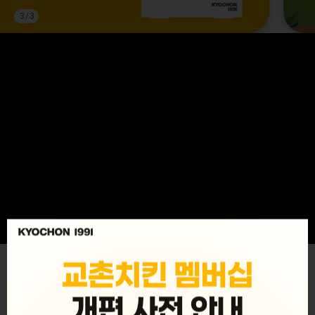
3
/
3
MENU