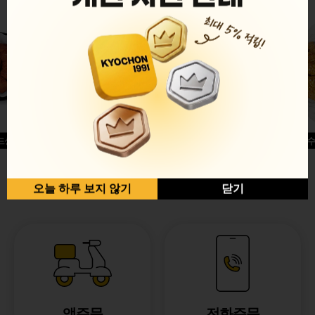
드싱글윙
허니옥수
반반순살[레드+허니]
오늘 하루 보지 않기
닫기
앱주문
전화주문