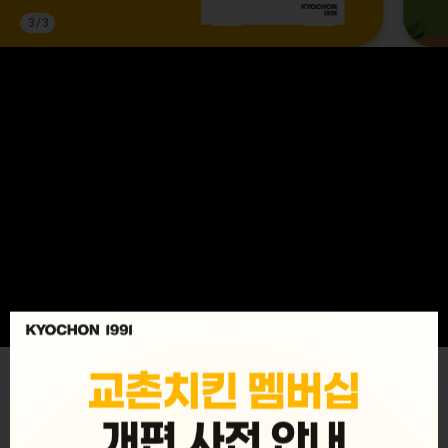
3
/
3
MENU