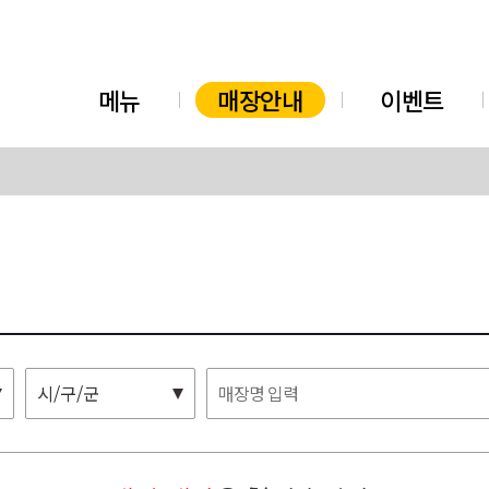
메뉴
매장안내
이벤트
시/구/군