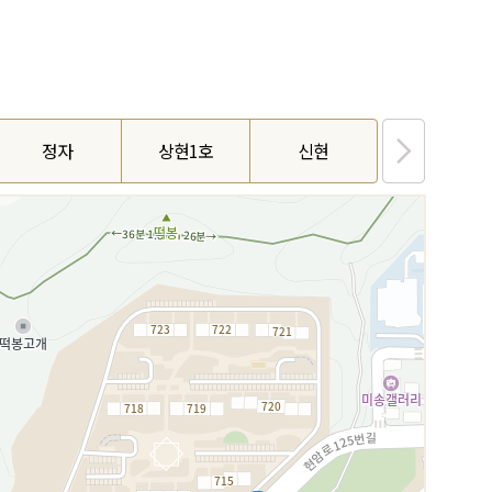
정자
상현1호
신현
성복