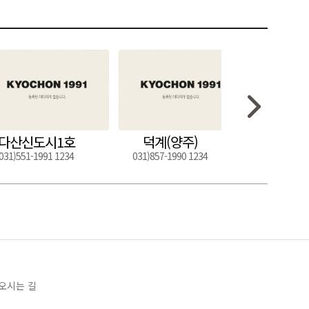
다산신도시1호
덕계(양주)
도구
031)551-1991 1234
031)857-1990 1234
054)272-0
오시는 길