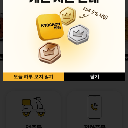
드싱글윙
허니옥수
반반순살[레드+허니]
오늘 하루 보지 않기
닫기
앱주문
전화주문