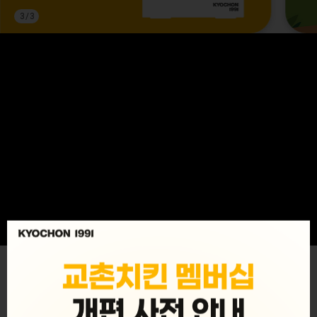
3
/
3
MENU