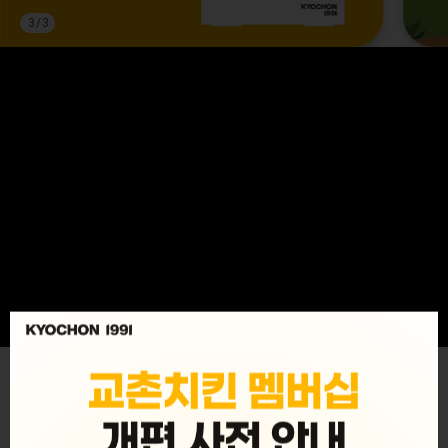
3
/
3
MENU