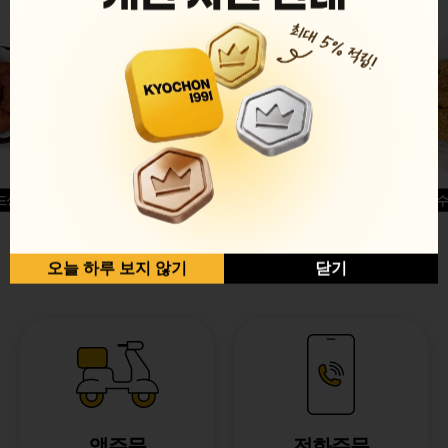
드싱글윙
허니옥수
반반순살[레드+허니]
오늘 하루 보지 않기
닫기
앱주문
전화주문