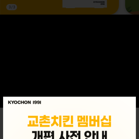
3
/
3
MENU