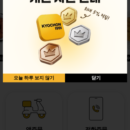
드싱글윙
허니옥수
반반순살[레드+허니]
오늘 하루 보지 않기
닫기
앱주문
전화주문