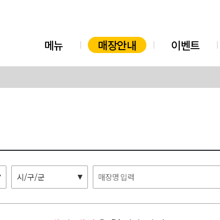
메뉴
매장안내
이벤트
시/구/군