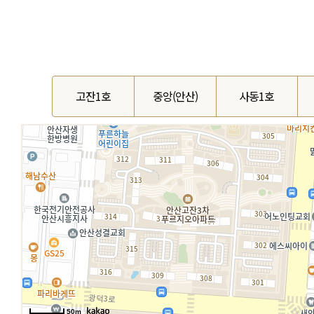
고잔1호
중앙(안산)
사동1호
50m