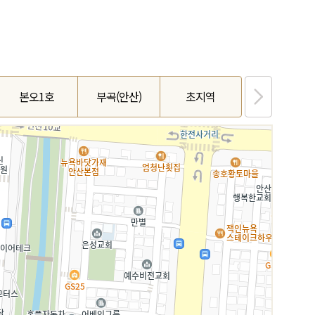
본오1호
부곡(안산)
초지역
사동2호