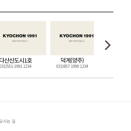
다산신도시1호
덕계(양주)
도구
031)551-1991 1234
031)857-1990 1234
054)272-0
오시는 길