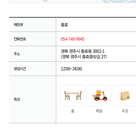
충효
매장명
054-749-9945
전화번호
경북 경주시 충효동 3002-1
주소
(경북 경주시 충효중앙길 27)
12:00~24:00
영업시간
특성