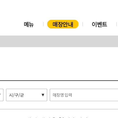
메뉴
매장안내
이벤트
시/구/군