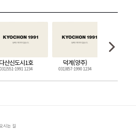
다산신도시1호
덕계(양주)
도구
031)551-1991 1234
031)857-1990 1234
054)272-0
오시는 길