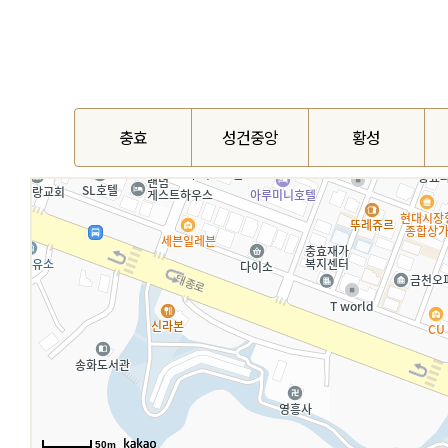
충효
성건중앙
황성
50m