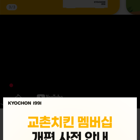
3
/
3
MENU