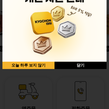
드싱글윙
허니옥수
반반순살[레드+허니]
오늘 하루 보지 않기
닫기
앱주문
전화주문