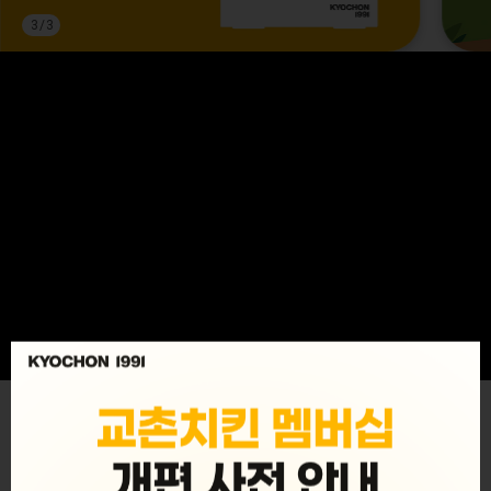
3
/
3
MENU