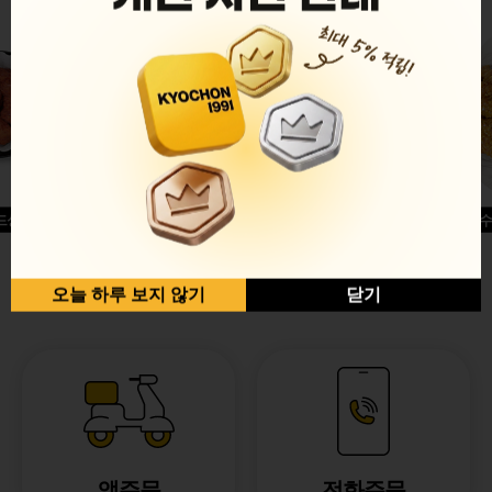
드싱글윙
허니옥수
반반순살[레드+허니]
오늘 하루 보지 않기
닫기
앱주문
전화주문