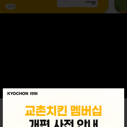
3
/
3
MENU