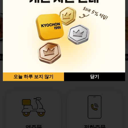
드싱글윙
허니옥수
반반순살[레드+허니]
오늘 하루 보지 않기
닫기
앱주문
전화주문