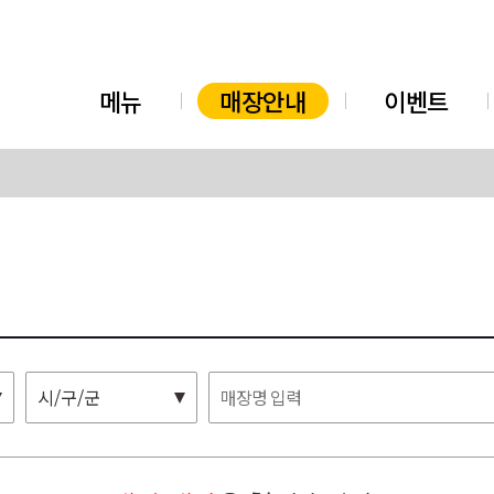
메뉴
매장안내
이벤트
시/구/군