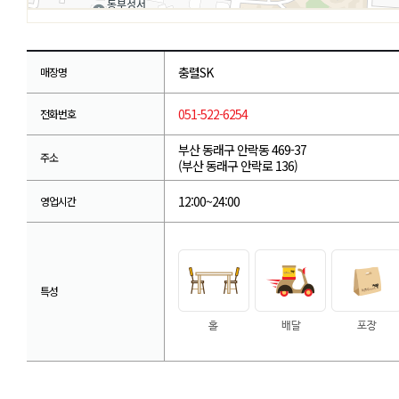
충렬SK
매장명
051-522-6254
전화번호
부산 동래구 안락동 469-37
주소
(부산 동래구 안락로 136)
12:00~24:00
영업시간
특성