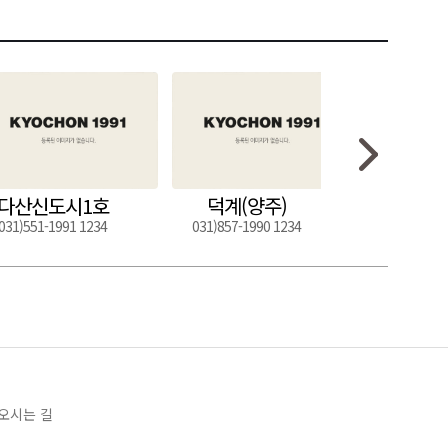
다산신도시1호
덕계(양주)
도구
031)551-1991 1234
031)857-1990 1234
054)272-0
오시는 길