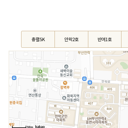
충렬SK
안락2호
반여1호
50m