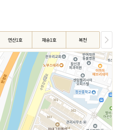
연산1호
재송1호
복천
수안