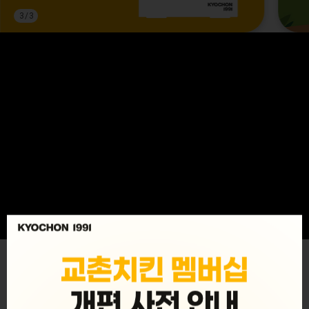
3
/
3
MENU