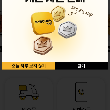
드싱글윙
허니옥수
반반순살[레드+허니]
오늘 하루 보지 않기
닫기
앱주문
전화주문