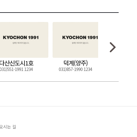
다산신도시1호
덕계(양주)
도구
031)551-1991 1234
031)857-1990 1234
054)272-0
오시는 길