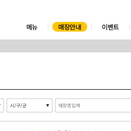
메뉴
매장안내
이벤트
시/구/군