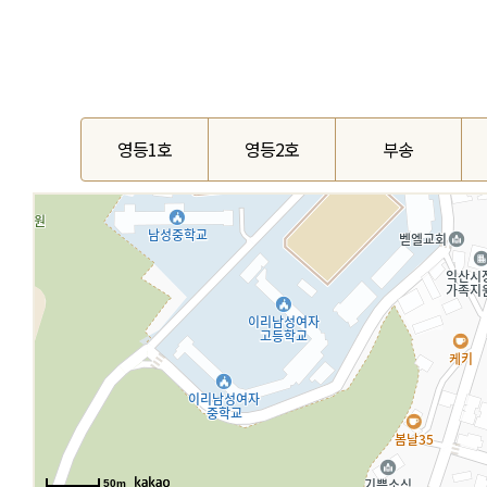
영등1호
영등2호
부송
50m