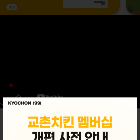
3
/
3
MENU