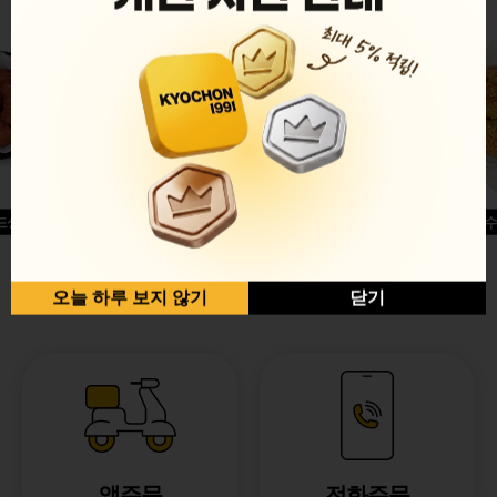
드싱글윙
허니옥수
반반순살[레드+허니]
오늘 하루 보지 않기
닫기
앱주문
전화주문