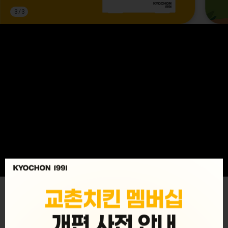
3
/
3
MENU