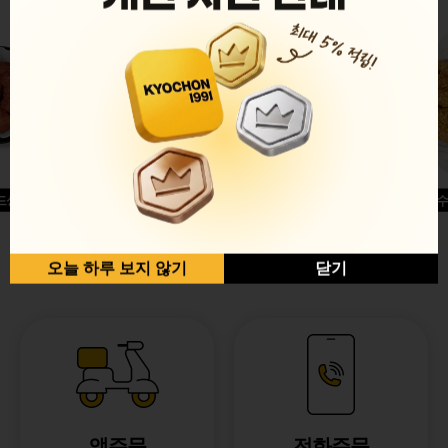
드싱글윙
허니옥수
반반순살[레드+허니]
오늘 하루 보지 않기
닫기
앱주문
전화주문