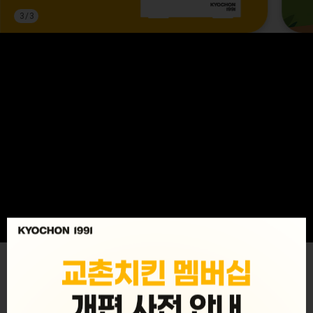
3
/
3
MENU