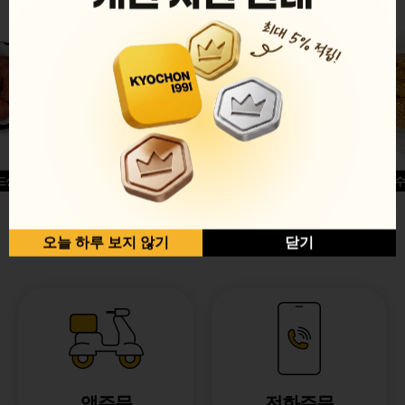
드싱글윙
허니옥수
반반순살[레드+허니]
오늘 하루 보지 않기
닫기
앱주문
전화주문