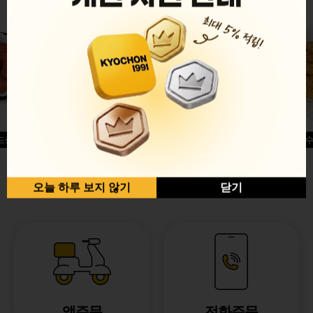
드싱글윙
허니옥수
반반순살[레드+허니]
오늘 하루 보지 않기
닫기
앱주문
전화주문