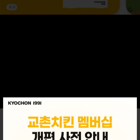
3
/
3
MENU