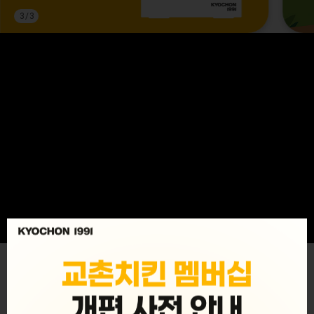
3
/
3
MENU