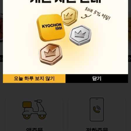
드싱글윙
허니옥수
반반순살[레드+허니]
오늘 하루 보지 않기
닫기
앱주문
전화주문