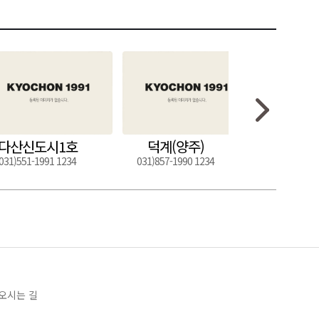
다산신도시1호
덕계(양주)
도구
031)551-1991 1234
031)857-1990 1234
054)272-0
오시는 길