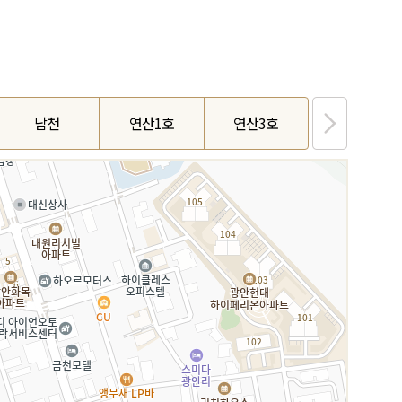
남천
연산1호
연산3호
마린시티