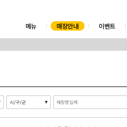
메뉴
매장안내
이벤트
시/구/군