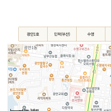
광안1호
민락(부산)
수영
50m