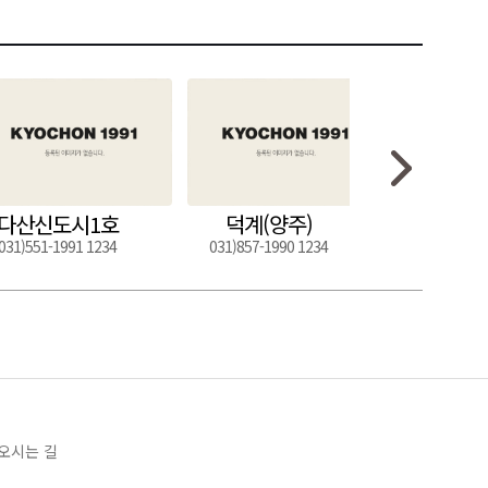
다산신도시1호
덕계(양주)
도구
031)551-1991 1234
031)857-1990 1234
054)272-0
오시는 길