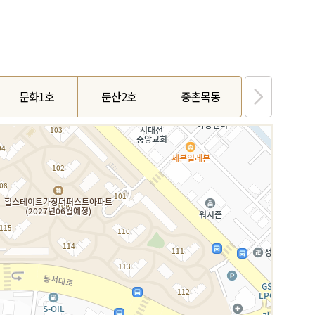
문화1호
둔산2호
중촌목동
월평1호