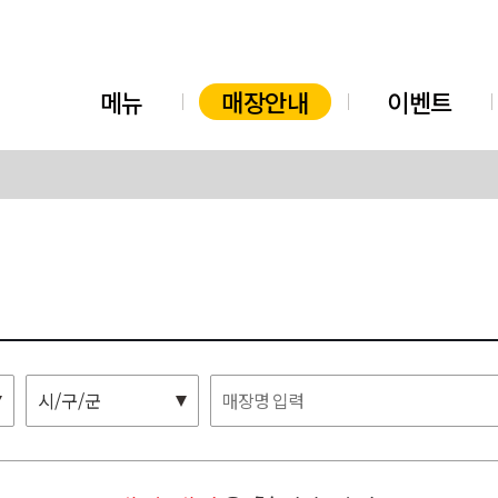
메뉴
매장안내
이벤트
시/구/군