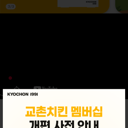
3
/
3
MENU