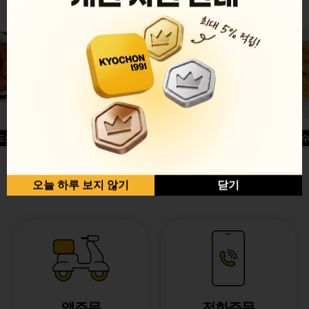
드싱글윙
허니옥수
반반순살[레드+허니]
오늘 하루 보지 않기
닫기
앱주문
전화주문