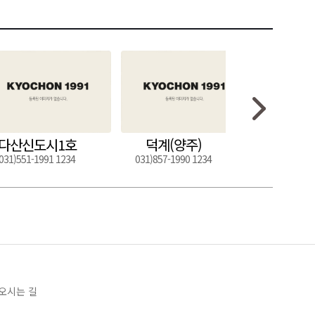
다산신도시1호
덕계(양주)
도구
031)551-1991 1234
031)857-1990 1234
054)272-0
오시는 길