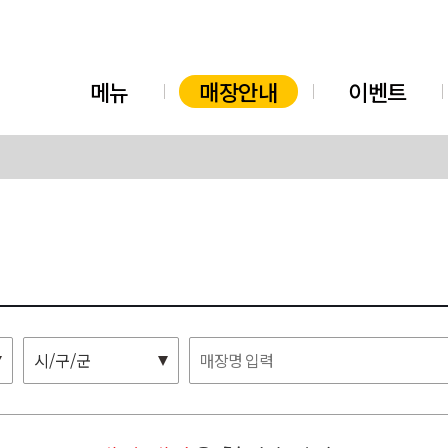
메뉴
매장안내
이벤트
시/구/군