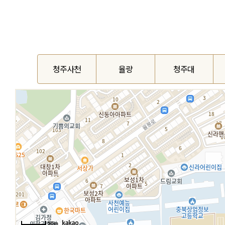
청주사천
율량
청주대
50m