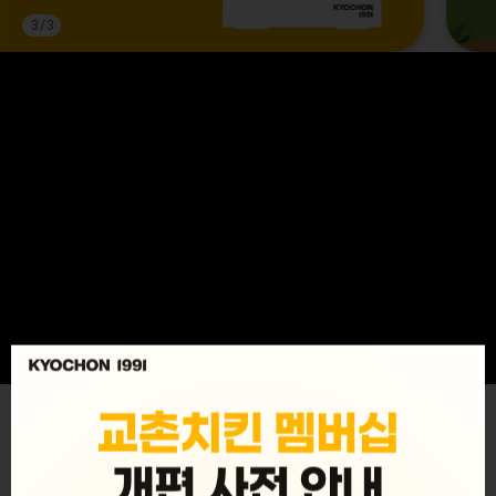
3
/
3
MENU