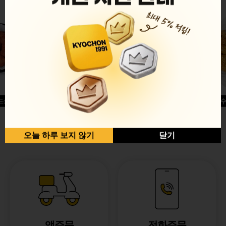
드싱글윙
허니옥수
반반순살[레드+허니]
오늘 하루 보지 않기
닫기
앱주문
전화주문