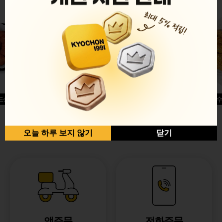
드싱글윙
허니옥수
반반순살[레드+허니]
오늘 하루 보지 않기
닫기
앱주문
전화주문