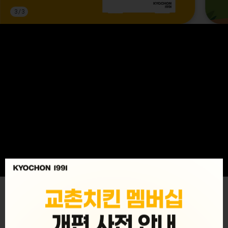
3
/
3
MENU