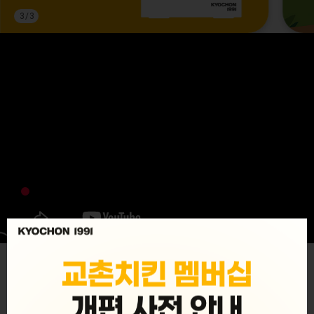
3
/
3
MENU