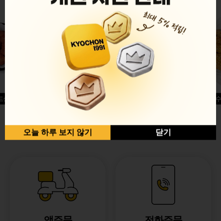
드싱글윙
허니옥수
반반순살[레드+허니]
오늘 하루 보지 않기
닫기
앱주문
전화주문