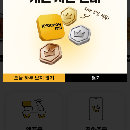
드싱글윙
허니옥수
반반순살[레드+허니]
오늘 하루 보지 않기
닫기
앱주문
전화주문