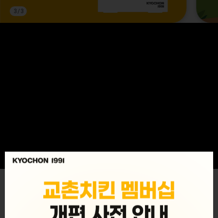
3
/
3
MENU