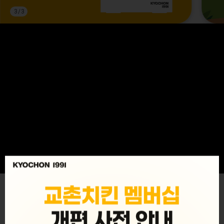
3
/
3
MENU