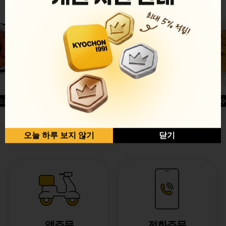
드싱글윙
허니옥수
반반순살[레드+허니]
오늘 하루 보지 않기
닫기
앱주문
전화주문