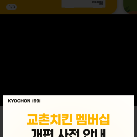
3
/
3
MENU