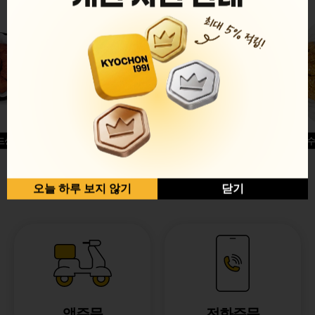
드싱글윙
허니옥수
반반순살[레드+허니]
오늘 하루 보지 않기
닫기
앱주문
전화주문