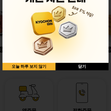
드싱글윙
허니옥수
반반순살[레드+허니]
오늘 하루 보지 않기
닫기
앱주문
전화주문