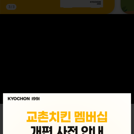
3
/
3
MENU