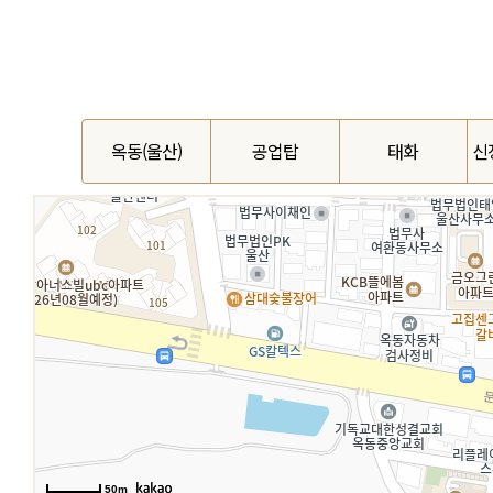
옥동(울산)
공업탑
태화
신
50m