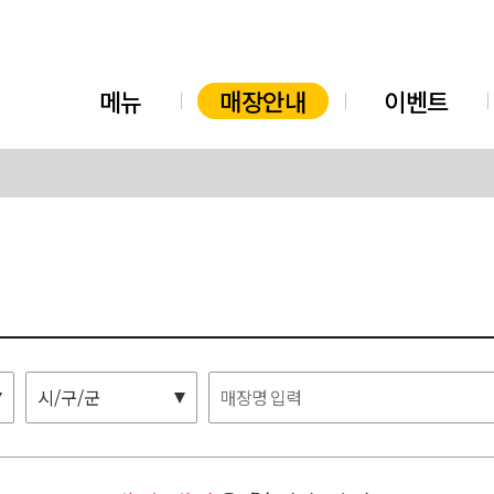
메뉴
매장안내
이벤트
시/구/군