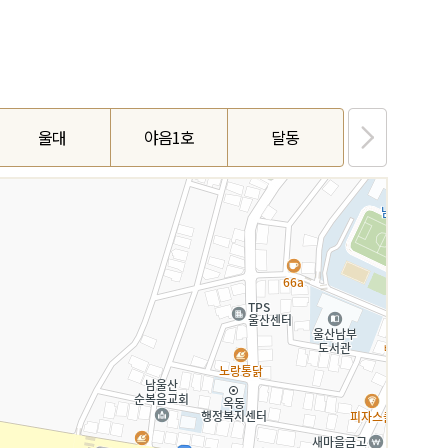
울대
야음1호
달동
수암