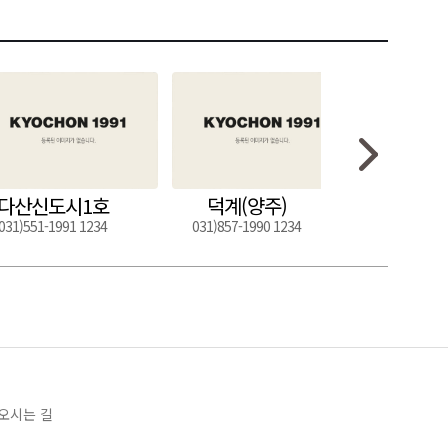
다산신도시1호
덕계(양주)
도구
031)551-1991 1234
031)857-1990 1234
054)272-0
오시는 길