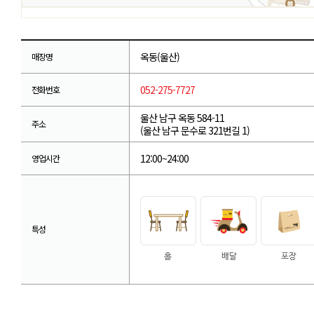
옥동(울산)
매장명
052-275-7727
전화번호
울산 남구 옥동 584-11
주소
(울산 남구 문수로 321번길 1)
12:00~24:00
영업시간
특성