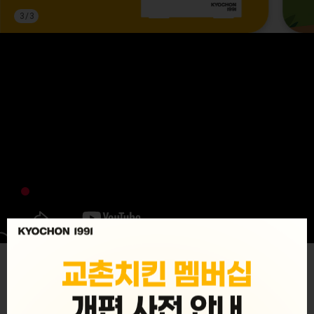
3
/
3
MENU