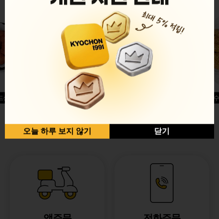
드싱글윙
허니옥수
반반순살[레드+허니]
오늘 하루 보지 않기
닫기
앱주문
전화주문