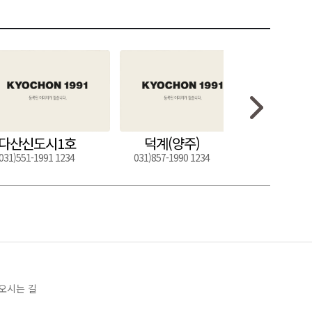
다산신도시1호
덕계(양주)
도구
031)551-1991 1234
031)857-1990 1234
054)272-0
오시는 길