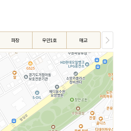
파장
우만1호
매교
탑동(수원)