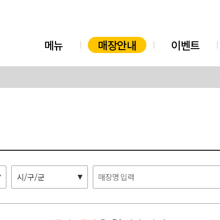
메뉴
매장안내
이벤트
시/구/군