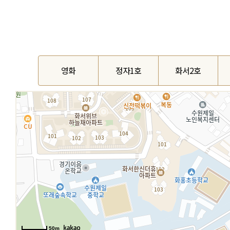
영화
정자1호
화서2호
50m