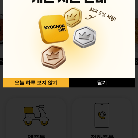
드싱글윙
허니옥수
반반순살[레드+허니]
오늘 하루 보지 않기
닫기
앱주문
전화주문