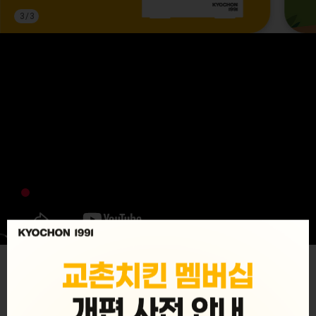
3
/
3
MENU