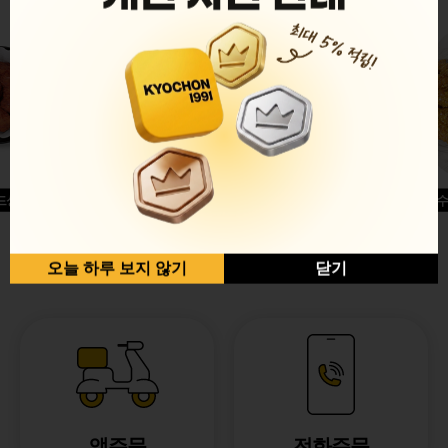
드싱글윙
허니옥수
반반순살[레드+허니]
오늘 하루 보지 않기
닫기
앱주문
전화주문