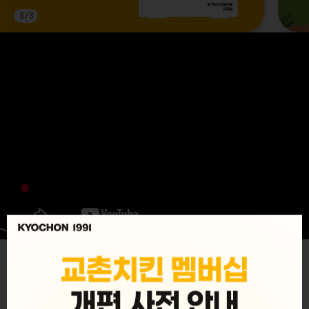
3
/
3
MENU