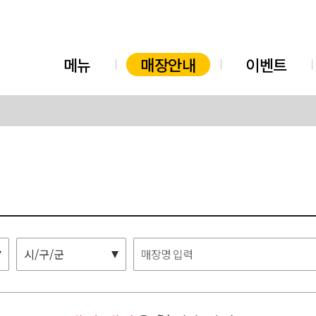
메뉴
매장안내
이벤트
시/구/군