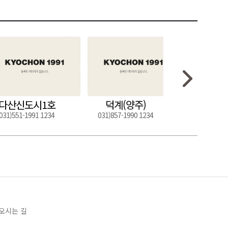
다산신도시1호
덕계(양주)
도구
031)551-1991 1234
031)857-1990 1234
054)272-0
오시는 길