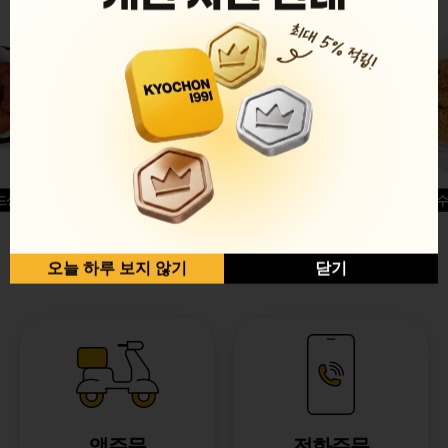
드싱글윙
허니옥수
반반순살[레드+허니]
오늘 하루 보지 않기
닫기
앱주문
전화주문