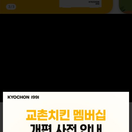
3
/
3
MENU