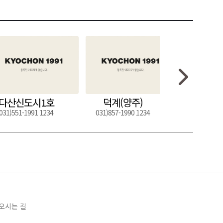
다산신도시1호
덕계(양주)
도구
031)551-1991 1234
031)857-1990 1234
054)272-0
오시는 길