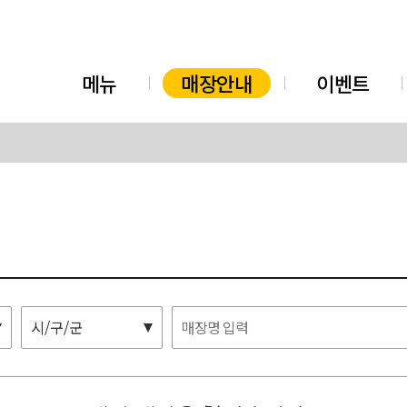
메뉴
매장안내
이벤트
시/구/군