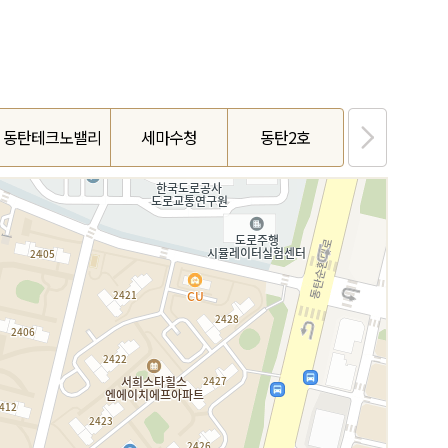
동탄테크노밸리
세마수청
동탄2호
궐동