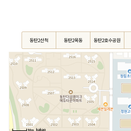
동탄2산척
동탄2목동
동탄2호수공원
50m