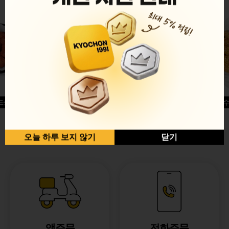
드싱글윙
허니옥수
반반순살[레드+허니]
오늘 하루 보지 않기
닫기
앱주문
전화주문