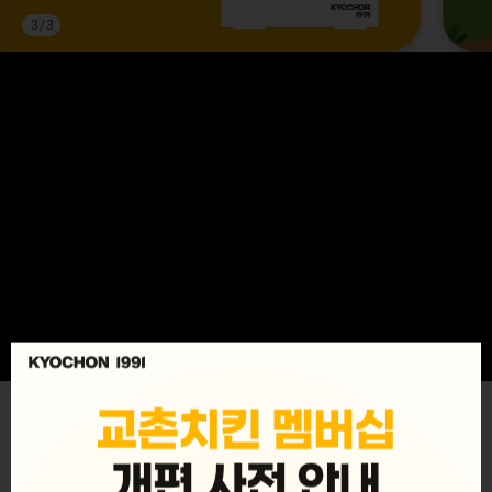
3
/
3
MENU