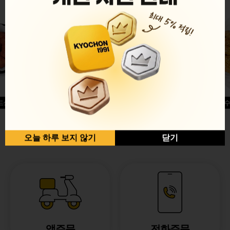
드싱글윙
허니옥수
반반순살[레드+허니]
오늘 하루 보지 않기
닫기
앱주문
전화주문