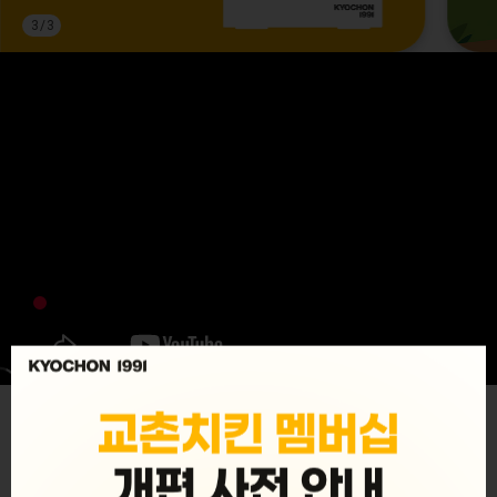
3
/
3
MENU