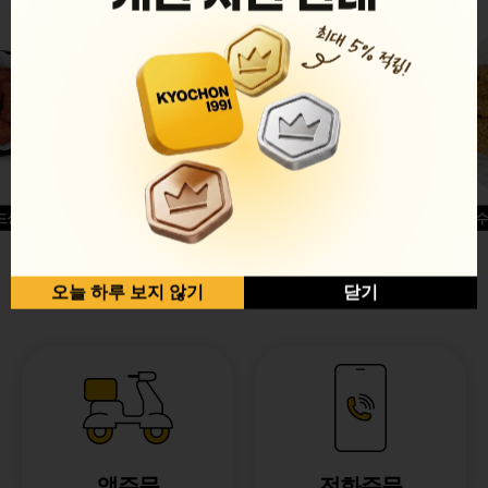
드싱글윙
허니옥수
반반순살[레드+허니]
오늘 하루 보지 않기
닫기
앱주문
전화주문