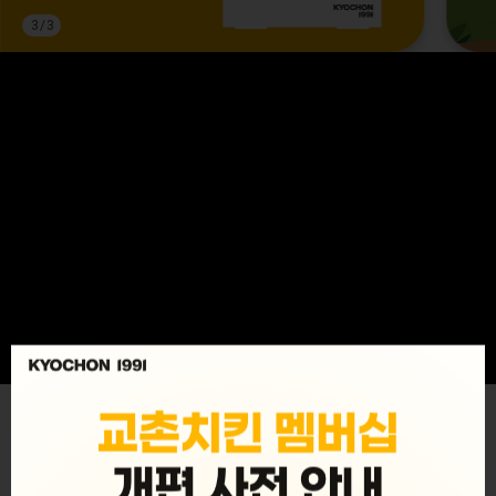
3
/
3
MENU