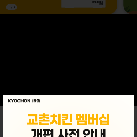
3
/
3
MENU