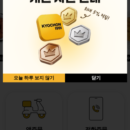
드싱글윙
허니옥수
반반순살[레드+허니]
오늘 하루 보지 않기
닫기
앱주문
전화주문