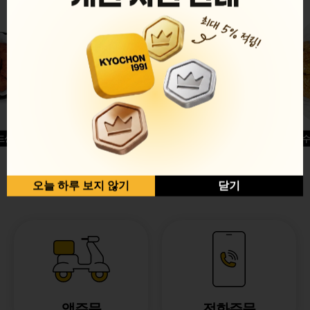
드싱글윙
허니옥수
반반순살[레드+허니]
오늘 하루 보지 않기
닫기
앱주문
전화주문