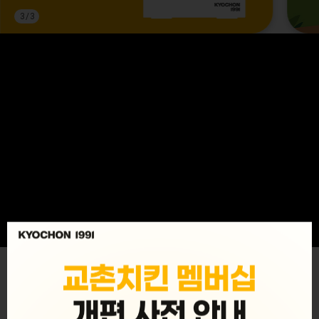
3
/
3
MENU