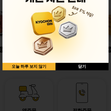
드싱글윙
허니옥수
반반순살[레드+허니]
오늘 하루 보지 않기
닫기
앱주문
전화주문