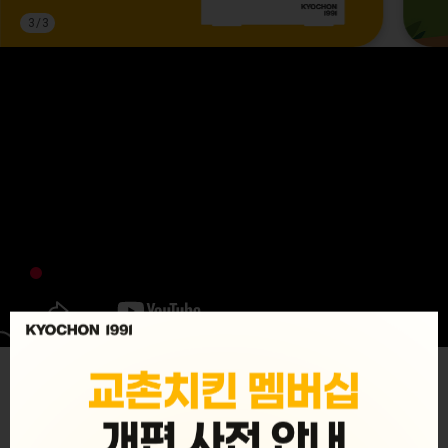
3
/
3
MENU