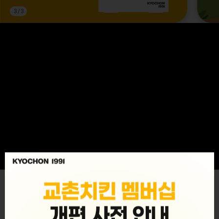
3
/
3
MENU