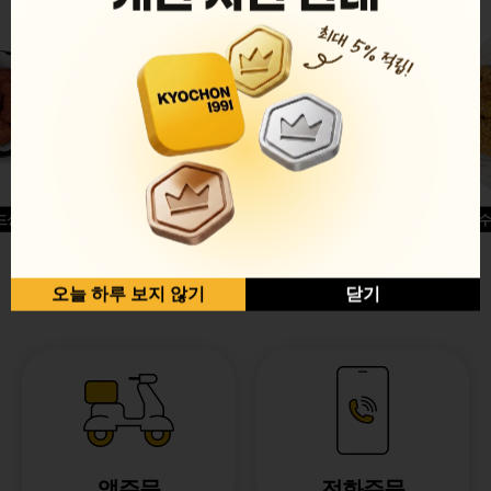
드싱글윙
허니옥수
반반순살[레드+허니]
오늘 하루 보지 않기
닫기
앱주문
전화주문