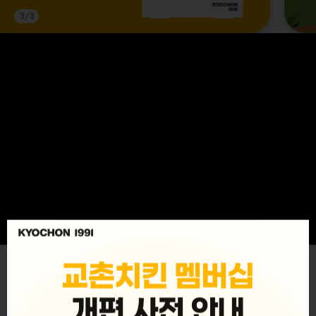
3
/
3
MENU