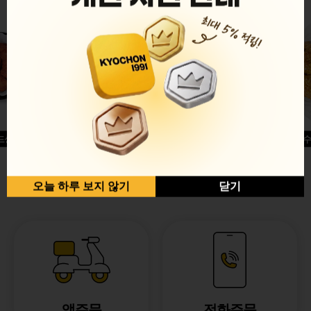
드싱글윙
허니옥수
반반순살[레드+허니]
오늘 하루 보지 않기
닫기
앱주문
전화주문