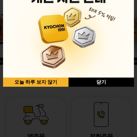
드싱글윙
허니옥수
반반순살[레드+허니]
오늘 하루 보지 않기
닫기
앱주문
전화주문