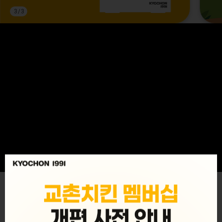
3
/
3
MENU